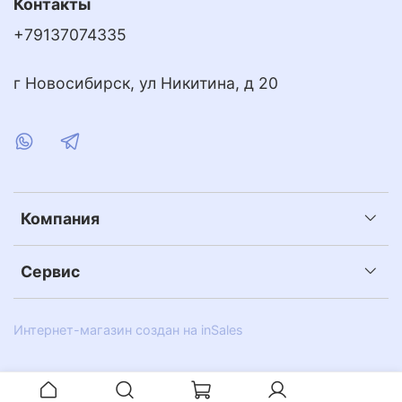
Контакты
+79137074335
г Новосибирск, ул Никитина, д 20
Компания
Сервис
Интернет-магазин создан на inSales
Это так называемая минимальная каратность, хотя
втречаются иногда клиенты, которым удалось
перезаточить и эту каратность. Но это редкое