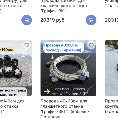
о центру) для
(провода СБОКУ) для
униве
ого станка
классического станка
"Граф
"
"График-3К"
20319 руб
2031
0х140см для
Провода 40х60см для
Прово
о станка
планшетного станка
кругл
П"
"График-3КП". (кабель -
(комп
Германия)