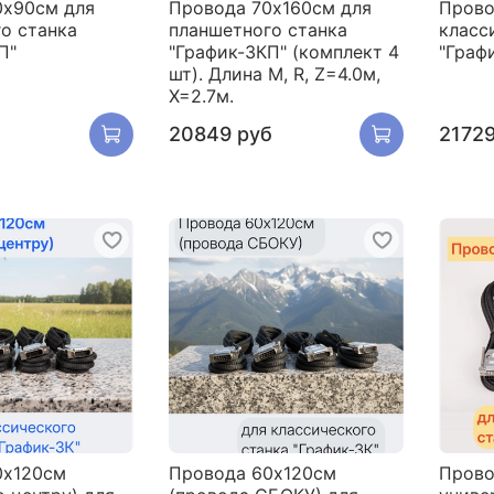
0х90см для
Провода 70х160см для
Прово
о станка
планшетного станка
класс
П"
"График-3КП" (комплект 4
"Граф
шт). Длина M, R, Z=4.0м,
X=2.7м.
20849 руб
21729
0х120см
Провода 60х120см
Прово