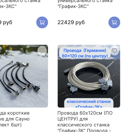
рсального станка
универсального станка
ик-3КС"
"График-3КС"
9 руб
22429 руб
да короткие
Провода 60х120см (ПО
ые для Сауно
ЦЕНТРУ) для
лект 6шт)
классического станка
"График-3К" Провода -