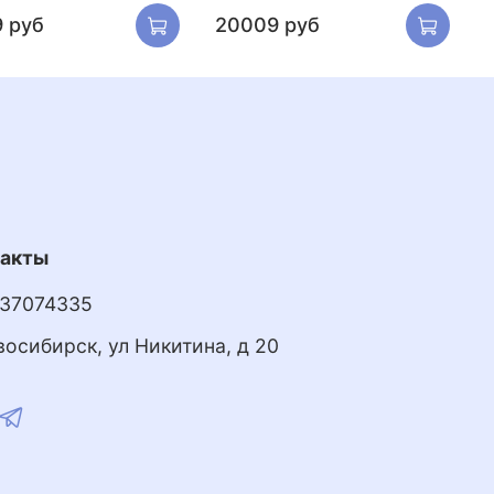
 руб
20009 руб
такты
37074335
восибирск, ул Никитина, д 20