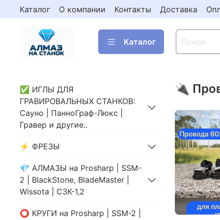
Каталог
О компании
Контакты
Доставка
Опл
Каталог
🔌 Про
✅ ИГЛЫ ДЛЯ
ГРАВИРОВАЛЬНЫХ СТАНКОВ:
Сауно | ПанноГраф-Люкс |
Гравер и другие..
⚡️ ФРЕЗЫ
💎 АЛМАЗЫ на Prosharp | SSM-
2 | BlackStone, BladeMaster |
Wissota | СЗК-1,2
⭕️ КРУГИ на Prosharp | SSM-2 |