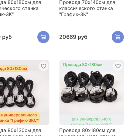
да 80х180см для
Провода 70х140см для
ического станка
классического станка
ик-3К"
"График-3К"
 руб
20669 руб
да 80х130см для
Провода 80х180см для