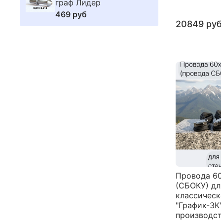
граф Лидер
469 руб
20849 ру
Провода 6
(СБОКУ) дл
классическ
"График-3К
производст