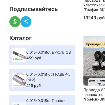
(провода п
классическ
Подписывайтесь
"График-3К
19249 руб
Каталог
0,015-0,018ct БРЮЛЛОВ
459 руб
0,015-0,018 ct ГРАВЕР-5
(№2)
419 руб
Провода 8
планшетног
"График-3К
0,015-0,018ct Панно-