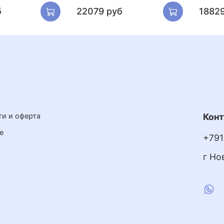
б
22079 руб
18829
и и оферта
Кон
е
+791
г Но