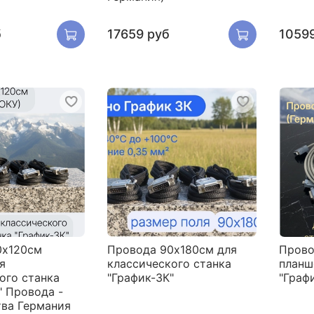
б
17659 руб
1059
0х120см
Провода 90х180см для
Прово
я
классического станка
планш
ого станка
"График-3К"
"Графи
" Провода -
ва Германия