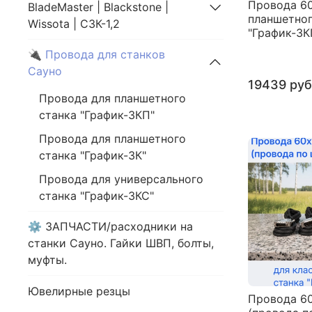
Провода 6
BladeMaster | Blackstone |
планшетног
Wissota | СЗК-1,2
"График-3К
🔌 Провода для станков
Сауно
19439 руб
Провода для планшетного
станка "График-3КП"
Провода для планшетного
станка "График-3К"
Провода для универсального
станка "График-3КС"
⚙️ ЗАПЧАСТИ/расходники на
станки Сауно. Гайки ШВП, болты,
муфты.
Ювелирные резцы
Провода 6