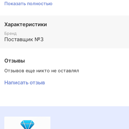
Данный тип иглы подходит для станков Сауно,
Показать полностью
Зубр, Миртелс и др и др.
Фото алмаза (сфотографирован алмаз для
максимальной каратности в данной линейке - 0,12-
Характеристики
0,15).
Бренд
Поставщик №3
Отзывы
Отзывов еще никто не оставлял
Написать отзыв