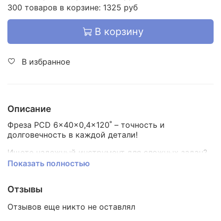
300 товаров в корзине: 1325 руб
В корзину
В избранное
Описание
Фреза PCD 6×40×0,4×120˚ – точность и
долговечность в каждой детали!
Ищете надежный инструмент для сложных задач?
Эта фреза с углом заточки 120˚ и алмазным
Показать полностью
покрытием (PCD) справится с самыми
требовательными материалами: алюминием,
Отзывы
композитами, пластиком и не только.
Отзывов еще никто не оставлял
Почему выбирают эту фрезу?