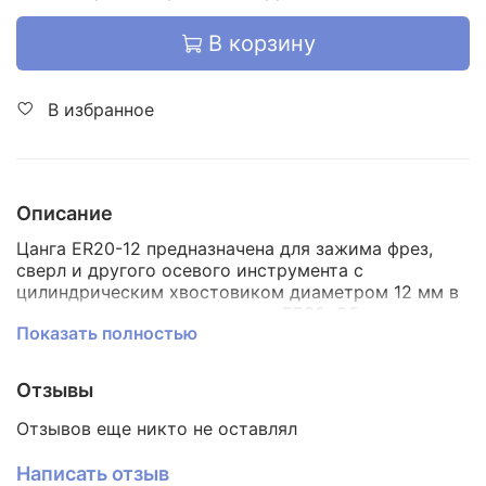
В корзину
В избранное
Описание
Цанга ER20-12 предназначена для зажима фрез,
сверл и другого осевого инструмента с
цилиндрическим хвостовиком диаметром 12 мм в
цанговых патронах стандарта ER20. Обеспечивает
Показать полностью
надёжную фиксацию инструмента и минимальное
биение при работе на фрезерных станках и станках
с ЧПУ. Согласно стандарту ER20, цанга имеет
Отзывы
внешний диаметр порядка 21 мм, длину около 31–
31,5 мм и рассчитана на диапазон зажима
Отзывов еще никто не оставлял
примерно 11–12 мм. Конструкция со сквозным
отверстием и двумя зонами зажима позволяет
Написать отзыв