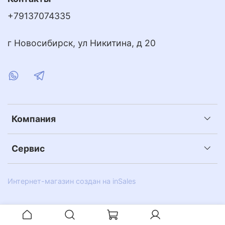
+79137074335
г Новосибирск, ул Никитина, д 20
Компания
Сервис
Интернет-магазин создан на inSales
Иглы с каратностью выше 0,03ct можно
перетачивать. Причем чем больше каратность