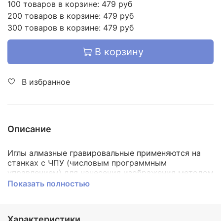
100 товаров в корзине: 479 руб
200 товаров в корзине: 479 руб
300 товаров в корзине: 479 руб
В корзину
В избранное
Описание
Иглы алмазные гравировальные применяются на
станках с ЧПУ (числовым программным
управлением) для нанесения изображения методом
ударной гравировке. Материал для гравировки
Показать полностью
может быть разным. Чаще всего гравируют
надписи и рисунки на камнях, стекле, металле и
других твердых поверхностях
Характеристики